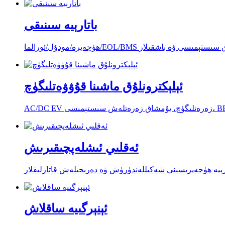
باتارېيە سىنىقى
دۇل/ئورالما/EOL/BMS سىناق سىستېمىسى ۋە باشقىلار
ئېلېكترونلۇق ماشىنا قۇۋۋەتلىگۈچ
ئەقلىي ئىشلەپچىقىرىش
اتارېيە ھۈجەيرىسىنى شەكىللەندۈرۈش ۋە دەرىجىلەش ​​قاتارلىقلار
ئېنېرگىيە ساقلاش