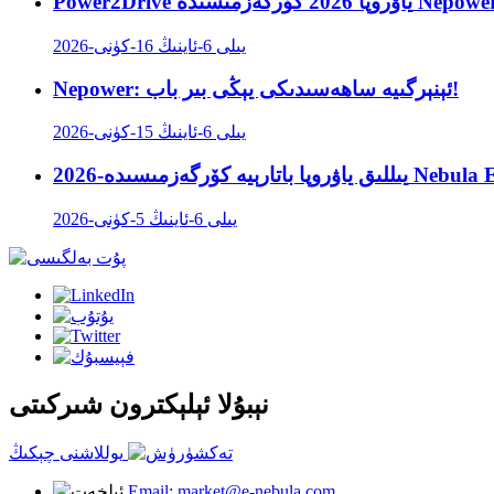
2026-يىلى 6-ئاينىڭ 16-كۈنى
Nepower: ئېنېرگىيە ساھەسىدىكى يېڭى بىر باب!
2026-يىلى 6-ئاينىڭ 15-كۈنى
2026-يىلى 6-ئاينىڭ 5-كۈنى
نېبۇلا ئېلېكترون شىركىتى
يوللاشنى چېكىڭ
Email: market@e-nebula.com