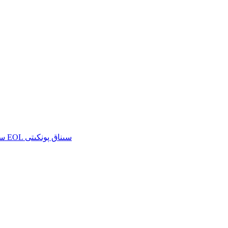
سىناق/ئىشلەپچىقىرىش/سېتىشتىن كېيىنكى لىنىيىلەر ئۈچۈن EOL سىناق پونكىتى