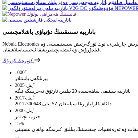
باتارېيە سىنىقىنىڭ دۇنياۋى باشلامچىسى
Nebula Electronics شىركىتى ئەڭ يېڭى باتارېيە سىناق سىستېمىسى، ئاچقۇچلۇق باتارېيە ئىشلەپچىقىرىش چارىلىرى، توك ئۆزگەرتىش سىستېمىسى ۋە EV قۇۋۋەتلەش تېخنىكىلىرىنى لايىھىلەش، تەرەققىي
قىلدۇرۇش ۋە ئىشلەپچىقىرىشقا ئىختىساسلاشقان.
كۆپرەك كۆرۈڭ
+
1000
بېرىلگەن پاتېنتلار
+
2005-يىل
باتارېيە سىنىقى ساھەسىدە 20 يىلدىن ئارتۇق تەجرىبىگە ئىگە
+
2017-يىل
2017-يىلى 300648.SZ دا ئاشكارا بازارغا سېلىنغان
+
2000-يىل
خىزمەتچىلەر
+
15
%
ىقات ۋە تەرەققىيات چىقىمىنىڭ يىللىق كىرىمگە بولغان نىسبىتى