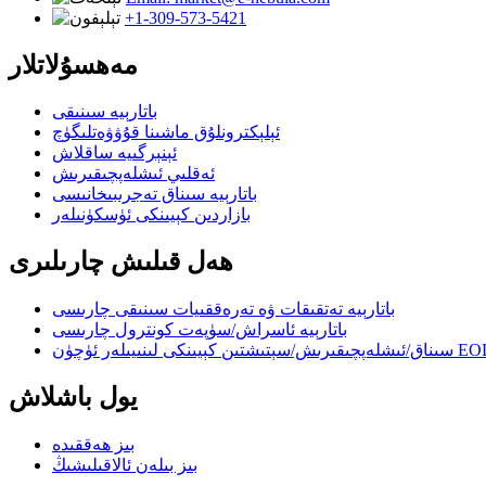
+1-309-573-5421
مەھسۇلاتلار
باتارېيە سىنىقى
ئېلېكترونلۇق ماشىنا قۇۋۋەتلىگۈچ
ئېنېرگىيە ساقلاش
ئەقلىي ئىشلەپچىقىرىش
باتارېيە سىناق تەجرىبىخانىسى
بازاردىن كېيىنكى ئۈسكۈنىلەر
ھەل قىلىش چارىلىرى
باتارېيە تەتقىقات ۋە تەرەققىيات سىنىقى چارىسى
باتارېيە ئاسراش/سۈپەت كونترول چارىسى
يول باشلاش
بىز ھەققىدە
بىز بىلەن ئالاقىلىشىڭ