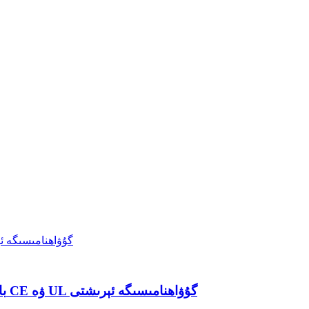
دۇنياۋى باتارېيە سىناق قىلىش چارىلىرىنى كۈچەيتىش: Nebula 5V600A باتارېيە ھۈجەيرىسى سىناق سىستېمىسى CE ۋە UL گۇۋاھنامىسىگە ئېرىشتى