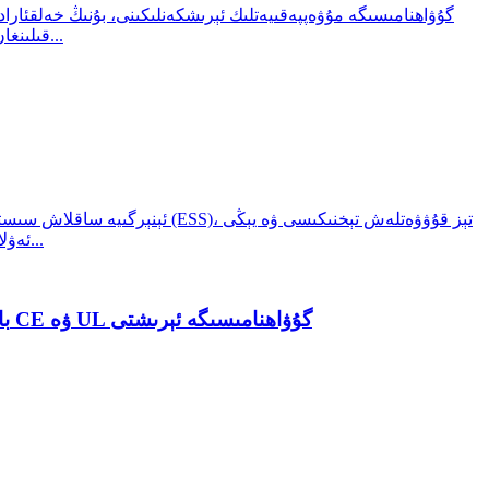
قىلىنغان ئېلېكتر بىخەتەرلىكى ۋە ئېلېكتر ماگنىت ماسلىشىشچانلىقى تەلىپىگە ئۇيغۇن ئىكەنلىكىنى ئىسپاتلىغانلىقىنى ئېلان قىلدى. بۇنىڭدىن كېيىن...
ئەۋلاد باتارېيە خىمىيىلىك مەھسۇلاتلىرىنىڭ تېز سۈرئەتتە تەرەققىي قىلىشى بىلەن تېخنىكىلىق تەرەققىياتنىڭ يېڭى باسقۇچىغا قەدەم قويماقتا...
دۇنياۋى باتارېيە سىناق قىلىش چارىلىرىنى كۈچەيتىش: Nebula 5V600A باتارېيە ھۈجەيرىسى سىناق سىستېمىسى CE ۋە UL گۇۋاھنامىسىگە ئېرىشتى