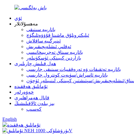
ئۆي
مەھسۇلاتلار
باتارېيە سىنىقى
ئېلېكترونلۇق ماشىنا قۇۋۋەتلىگۈچ
ئېنېرگىيە ساقلاش
ئەقلىي ئىشلەپچىقىرىش
باتارېيە سىناق تەجرىبىخانىسى
بازاردىن كېيىنكى ئۈسكۈنىلەر
ھەل قىلىش چارىلىرى
باتارېيە تەتقىقات ۋە تەرەققىيات سىنىقى چارىسى
باتارېيە ئاسراش/سۈپەت كونترول چارىسى
تۇمانلىق ھەققىدە
خەۋەرلەر
قانال ھەمراھلىرى
بىز بىلەن ئالاقىلىشىڭ
كەسىپ
English