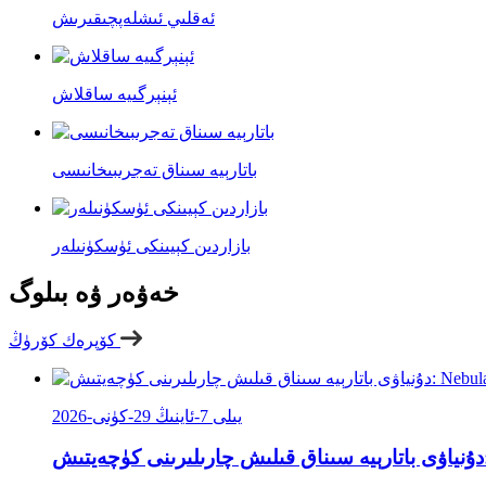
ئەقلىي ئىشلەپچىقىرىش
ئېنېرگىيە ساقلاش
باتارېيە سىناق تەجرىبىخانىسى
بازاردىن كېيىنكى ئۈسكۈنىلەر
خەۋەر ۋە بىلوگ
كۆپرەك كۆرۈڭ
2026-يىلى 7-ئاينىڭ 29-كۈنى