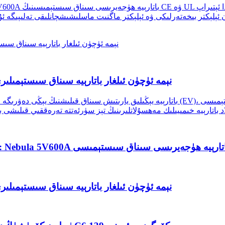
نېمە ئۈچۈن ئىلغار باتارېيە سىناق سىستېمىلىر
نېمە ئۈچۈن ئىلغار باتارېيە سىناق سىستېمىلىر