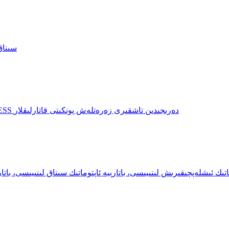
ھۈجەيرە/مو
AC/DC EV زەرەتلىگۈچ، يۇمشاق زەرەتلەش سىستېمىسى، BESS دەرىجىدىن تاشقىرى زەرەتلەش پونكىتى قاتارلىقلار
وماتىك ئىشلەپچىقىرىش لىنىيىسى، باتارېيە ئاپتوماتىك سىناق لىنىيىسى، ب