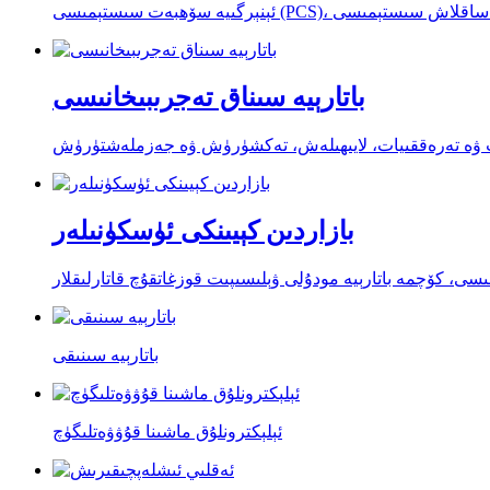
باتارېيە سىناق تەجرىبىخانىسى
قات ۋە تەرەققىيات، لايىھىلەش، تەكشۈرۈش ۋە جەزملەشتۈرۈش
بازاردىن كېيىنكى ئۈسكۈنىلەر
، كۆچمە باتارېيە مودۇلى ۋېلىسىپىت قوزغاتقۇچ قاتارلىقلار
باتارېيە سىنىقى
ئېلېكترونلۇق ماشىنا قۇۋۋەتلىگۈچ