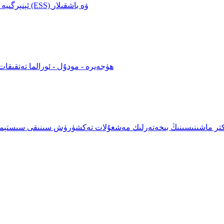
ئېنېرگىيە سۆھبەت سىستېمىسى (PCS)، ئېنېرگىيە ساقلاش سىستېمىسى (ESS) ۋە باشقىلار
ھۈجەيرە - مودۇل - ئورالما تەتقى
كتر ماشىنىسىنىڭ بىخەتەرلىك مەشغۇلات تەكشۈرۈش سىنىقى سىستېمىسى