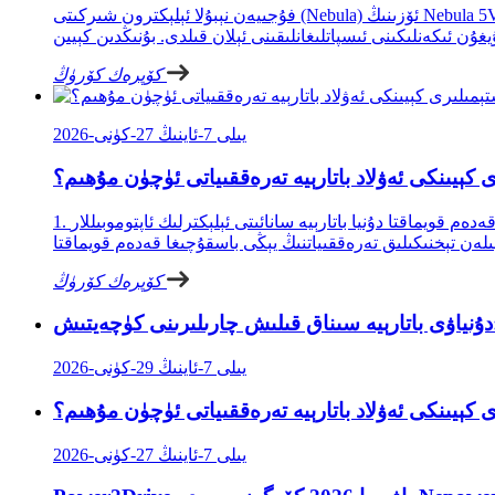
فۇجىيەن نېبۇلا ئېلېكترون شىركىتى (Nebula) ئۆزىنىڭ Nebula 5V600A باتارېيە ھۈجەيرىسى سىناق سىستېمىسىنىڭ CE ۋە UL گۇۋاھنامىسىگە مۇۋەپپەقىيەتلىك ئېرىشكەنلىكىنى، بۇنىڭ خەلقئارادا ئېتىراپ
كۆپرەك كۆرۈڭ
2026-يىلى 7-ئاينىڭ 27-كۈنى
ى كېيىنكى ئەۋلاد باتارېيە تەرەققىياتى ئۈچۈن مۇھىم؟
1. باتارېيە يېڭىلىق يارىتىش سىناق قىلىشنىڭ يېڭى دەۋرىگە قەدەم قويماقتا دۇنيا باتارېيە سانائىتى ئېلېكترلىك ئاپتوموبىللار (EV)، ئېنېرگىيە ساقلاش سىستېمىسى (ESS)، تېز قۇۋۋەتلەش تېخنىكىسى ۋە يېڭى
كۆپرەك كۆرۈڭ
2026-يىلى 7-ئاينىڭ 29-كۈنى
ى كېيىنكى ئەۋلاد باتارېيە تەرەققىياتى ئۈچۈن مۇھىم؟
2026-يىلى 7-ئاينىڭ 27-كۈنى