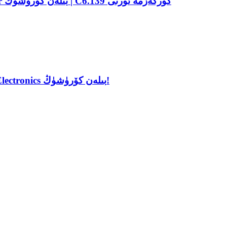
Power2Drive ياۋروپا 2026 كۆرگەزمىسىدە Nepower بىلەن كۆرۈشۈڭ | C6.139 كۆرگەزمە ئورنى
2026-يىللىق ياۋروپا باتارېيە كۆرگەزمىسىدە Nebula Electronics بىلەن كۆرۈشۈڭ!