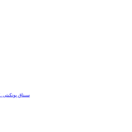
سىناق/ئىشلەپچىقىرىش/سېتىشتىن كېيىنكى لىنىيىلەر ئۈچۈن EOL سىناق پونكىتى